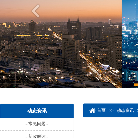
动态资讯
首页
>>
动态资讯
常见问题
--
--
新政解读
--
--