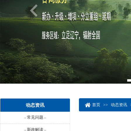
动态资讯
首页
>>
动态资讯
常见问题
--
--
新政解读
--
--